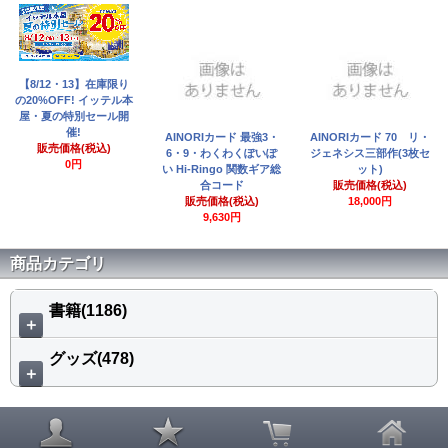
【8/12・13】在庫限り
の20%OFF! イッテル本
屋・夏の特別セール開
催!
AINORIカード 最強3・
AINORIカード 70 リ・
販売価格(税込)
6・9・わくわくぽいぽ
ジェネシス三部作(3枚セ
0円
い Hi-Ringo 関数ギア総
ット)
合コード
販売価格(税込)
販売価格(税込)
18,000円
9,630円
商品カテゴリ
書籍(1186)
＋
グッズ(478)
＋