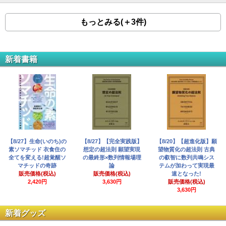
もっとみる(＋3件)
新着書籍
【8/27】生命(いのち)の
【8/27】【完全実践版】
【8/20】【超進化版】願
素ソマチッド 衣食住の
想定の超法則 願望実現
望物質化の超法則 古典
全てを変える!超覚醒ソ
の最終形×数列情報場理
の叡智に数列共鳴シス
マチッドの奇跡
論
テムが加わって実現最
販売価格(税込)
販売価格(税込)
速となった!
2,420円
3,630円
販売価格(税込)
3,630円
新着グッズ