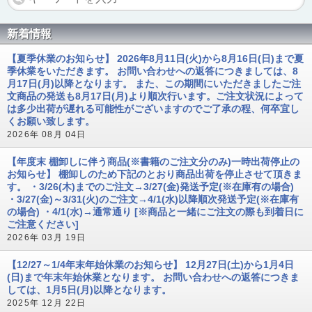
新着情報
【夏季休業のお知らせ】 2026年8月11日(火)から8月16日(日)まで夏
季休業をいただきます。 お問い合わせへの返答につきましては、8
月17日(月)以降となります。 また、この期間にいただきましたご注
文商品の発送も8月17日(月)より順次行います。ご注文状況によって
は多少出荷が遅れる可能性がございますのでご了承の程、何卒宜し
くお願い致します。
2026年 08月 04日
【年度末 棚卸しに伴う商品(※書籍のご注文分のみ)一時出荷停止の
お知らせ】 棚卸しのため下記のとおり商品出荷を停止させて頂きま
す。 ・3/26(木)までのご注文→3/27(金)発送予定(※在庫有の場合)
・3/27(金)～3/31(火)のご注文→4/1(水)以降順次発送予定(※在庫有
の場合) ・4/1(水)→通常通り [※商品と一緒にご注文の際も到着日に
ご注意ください]
2026年 03月 19日
【12/27～1/4年末年始休業のお知らせ】 12月27日(土)から1月4日
(日)まで年末年始休業となります。 お問い合わせへの返答につきま
しては、1月5日(月)以降となります。
2025年 12月 22日