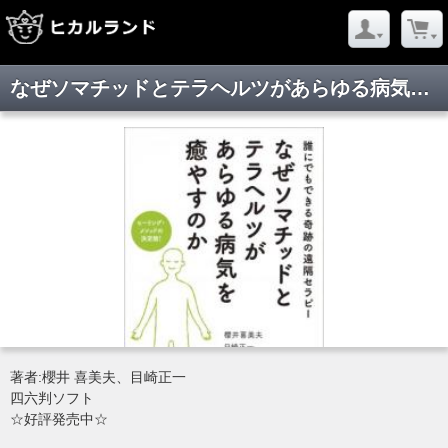
なぜソマチッドとテラヘルツがあらゆる病気を癒やすのか ヒーリング・メソッドの決定版!
著者:櫻井 喜美夫、目崎正一
四六判ソフト
☆好評発売中☆