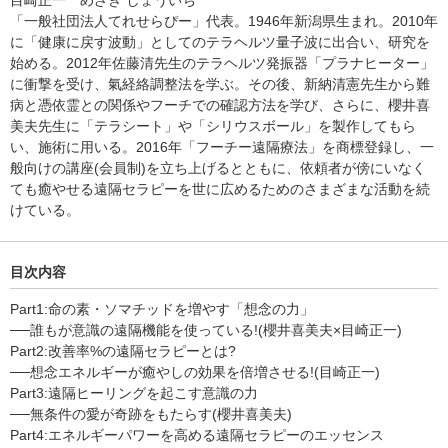
「一般社団法人てれせらぴー」代表。1946年新潟県生まれ。2010年
に「健康に戻す波動」としてのテラヘルツ量子波に出合い、研究を
始める。2012年佐藤清先生のテラヘルツ発振器「プラナヒーター」
に衝撃を受け、氣経絡調整法を学ぶ。その後、新納清憲先生から難
病と憑依霊との関係やフーチでの確認方法を学び、さらに、櫻井喜
美夫先生に「テラシート」や「シリウスボール」を製作してもら
い、施術に用いる。2016年「フーチー遠隔療法」を商標登録し、一
般向けの講座(会員制)を立ち上げるとともに、依頼者が傍にいなく
ても癒やせる遠隔セラピーを世に広めるためのさまざまな活動を続
けている。
目次内容
Part1:命の素・ソマチッドを増やす「想念の力」
──誰もが意識の遠隔機能を使っている!(櫻井喜美夫×目崎正一)
Part2:改善率%の遠隔セラピーとは?
──想念エネルギーが癒やしの効果を倍増させる!(目崎正一)
Part3:遠隔ヒーリングを起こす意識の力
──無条件の愛が奇跡をもたらす(櫻井喜美夫)
Part4:エネルギーパワーを高める遠隔セラピーのエッセンス