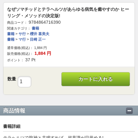
なぜソマチッドとテラヘルツがあらゆる病気を癒やすのか ヒー
リング・メソッドの決定版!
9784864716390
商品コード：
書籍
関連カテゴリ：
書籍
>
サ行
>
櫻井 喜美夫
書籍
>
マ行
>
目崎 正一
通常価格(税込)：
1,884
円
1,884
円
販売価格(税込)：
37
Pt
ポイント：
数量
カートに入れる
商品情報
書籍詳細
テラヘルツで龍神と共鳴すれば、超意識が目覚める!