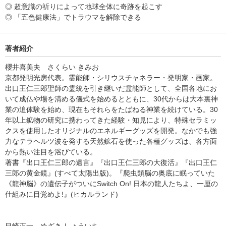
◎ 超意識の祈りによって地球全体に奇跡を起こす
◎ 「五色健康法」でトラウマを解除できる
著者紹介
櫻井喜美夫 さくらい きみお
京都発明光房代表。霊能師・シリウスチャネラー・発明家・画家。
出口王仁三郎聖師の霊統を引き継いだ霊能師として、全国各地にお
いて成仏や場を清める儀式を始めるとともに、30代からは大本裏神
業の追体験を始め、現在もそれらをたばねる神業を続けている。30
年以上鉱物の研究に携わってきた経験・知見により、特殊セラミッ
クスを使用したオリジナルのエネルギーグッズを開発。なかでも強
力なテラヘルツ波を発する天然鉱石を使った各種グッズは、各方面
から熱い注目を浴びている。
著書『出口王仁三郎の遺言』『出口王仁三郎の大復活』『出口王仁
三郎の黄金鏡』(すべて太陽出版)。『爬虫類脳の奥底に眠っていた
《龍神脳》の遺伝子がついにSwitch On! 日本の龍人たちよ、一厘の
仕組みに目覚めよ!』(ヒカルランド)
目崎正一 めざき しょういち