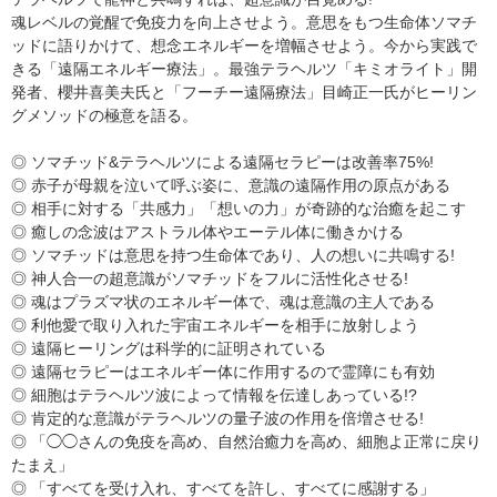
魂レベルの覚醒で免疫力を向上させよう。意思をもつ生命体ソマチ
ッドに語りかけて、想念エネルギーを増幅させよう。今から実践で
きる「遠隔エネルギー療法」。最強テラヘルツ「キミオライト」開
発者、櫻井喜美夫氏と「フーチー遠隔療法」目崎正一氏がヒーリン
グメソッドの極意を語る。
◎ ソマチッド&テラヘルツによる遠隔セラピーは改善率75%!
◎ 赤子が母親を泣いて呼ぶ姿に、意識の遠隔作用の原点がある
◎ 相手に対する「共感力」「想いの力」が奇跡的な治癒を起こす
◎ 癒しの念波はアストラル体やエーテル体に働きかける
◎ ソマチッドは意思を持つ生命体であり、人の想いに共鳴する!
◎ 神人合一の超意識がソマチッドをフルに活性化させる!
◎ 魂はプラズマ状のエネルギー体で、魂は意識の主人である
◎ 利他愛で取り入れた宇宙エネルギーを相手に放射しよう
◎ 遠隔ヒーリングは科学的に証明されている
◎ 遠隔セラピーはエネルギー体に作用するので霊障にも有効
◎ 細胞はテラヘルツ波によって情報を伝達しあっている!?
◎ 肯定的な意識がテラヘルツの量子波の作用を倍増させる!
◎ 「◯◯さんの免疫を高め、自然治癒力を高め、細胞よ正常に戻り
たまえ」
◎ 「すべてを受け入れ、すべてを許し、すべてに感謝する」