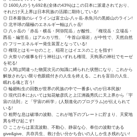
◎ 1600人のうち692名(全体の43%)はこの日本に派遣されており、
それだけ天上界は日本民族の活躍に期待している!
◎ 日本最強のレイラインは富士山-八ヶ岳-糸魚川の黒姫山のライン!
◎ 北半球の陽極のエネルギー軸は八ヶ岳!
◎ 八ヶ岳の「赤岳・横岳・阿弥陀岳」が酸性、「権現岳・立場岳・
西岳・編笠岳」はアルカリ性、「牛首山/扇岩」が中性で、天然自然
の フリーエネルギー発生装置となっている!
◎ 権現とはモーセのこと、稲荷とはイエスのことを指す!
◎ 火祭りの催事を行う神社はいずれも権現、天狗系の神社でモーゼ
を祀る!
◎ 人間は間違った物質次元の知識に縛られた状態になり、これから
解放されない限り色眼鏡付きの人生を終える。これを盲目の人生、
眠れる魂と言う!
◎ 輪廻転生の回数が世界の民族の中で一番多いのが日本民族!
◎ 現代日本においては知花敏彦氏と上江洲義秀氏に天上界から「宇
宙の法則」と「宇宙の科学」(人類進化のプログラム)が伝えられて
いる!
◎ 粗野な息は破壊の波動、これが地下のプレートに貯まり、天変地
異を呼び起こす!
◎ ここからは直流波動、不動心、静寂な心、奉仕の波動である
give&give、共存共生、救け合い分かち合いの人しか生き残れない!