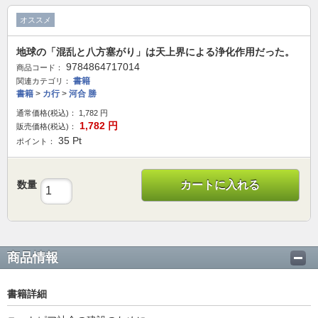
オススメ
地球の「混乱と八方塞がり」は天上界による浄化作用だった。
9784864717014
商品コード：
書籍
関連カテゴリ：
書籍
>
カ行
>
河合 勝
通常価格(税込)：
1,782
円
1,782
円
販売価格(税込)：
35
Pt
ポイント：
数量
カートに入れる
商品情報
書籍詳細