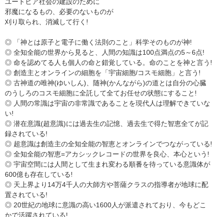
ユートピア社会の建設のために
邪魔になるもの、必要のないものが
刈り取られ、消滅して行く!
◎ 「神とは原子と電子に働く法則のこと」科学そのものが神!
◎ 全知全能の世界から見ると、人間の知識は100点満点の5～6点!
◎ 命を認めてる人も個人の命と錯覚している。命のことを神と言う!
◎ 創造主とオンラインの細胞を「宇宙細胞/コスモ細胞」と言う!
◎ 古神道の唯神(ゆいしん)、随神(かんながら)の道とは自分の心臓
のうしろのコスモ細胞に全託して全てお任せの状態にすること!
◎ 人間の常識は宇宙の非常識であることを現代人は理解できていな
い!
◎ 潜在意識(超意識)には過去生の記憶、過去生で得た智恵全てが記
録されている!
◎ 超意識は創造主の全知全能の智恵とオンラインでつながっている!
◎ 全知全能の智恵=アカシックレコードの世界を良心、本心という!
◎ 宇宙空間には人間として生まれ変わる順番を待っている意識体が
600億も存在している!
◎ 天上界より14万4千人の大師方や菩薩クラスの指導者が地球に配
置されている!
◎ 20世紀の地球に意識の高い1600人が派遣されており、今もどこ
かで活躍されている!