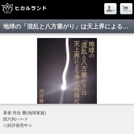
地球の「混乱と八方塞がり」は天上界による浄化作用だった。
著者:河合 勝(地球家族)
四六判ハード
☆好評発売中☆