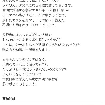
片野氏の筆によって描かれたシールは、
ツボやカラダの気になる部位に貼って使います。
空間に浮遊する宇宙エネルギー(素粒子=氣)が
フトマニの描かれたシールに集まることで、
疲れたカラダを癒やし、その部位に抱えた
不調にも働きかけてくれるでしょう。
片野氏のオススメは背中の大椎や
おへその上にあるツボ中脘(ちゅうかん)。
さらに、シールを貼った状態で太祝詞(ふとのりと)を
唱えると効果が一層高まります。
もちろんカラダだけではなく、
大切なモノなどに貼ってもOK。
たっぷりと30枚セットされているのでお得!
いろいろなところに貼って
古代日本で栄えた高度な文明の叡智を
肌で感じてみましょう。
商品詳細