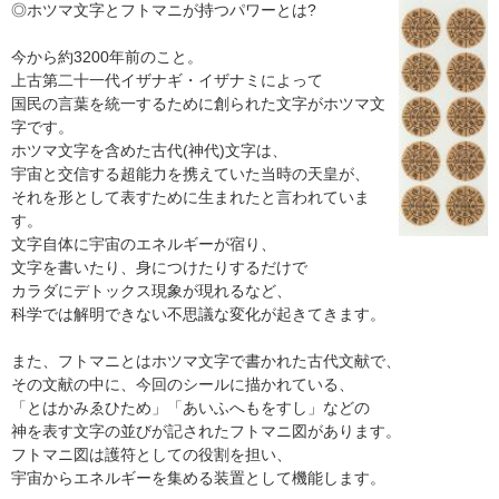
◎ホツマ文字とフトマニが持つパワーとは?
今から約3200年前のこと。
上古第二十一代イザナギ・イザナミによって
国民の言葉を統一するために創られた文字がホツマ文
字です。
ホツマ文字を含めた古代(神代)文字は、
宇宙と交信する超能力を携えていた当時の天皇が、
それを形として表すために生まれたと言われていま
す。
文字自体に宇宙のエネルギーが宿り、
文字を書いたり、身につけたりするだけで
カラダにデトックス現象が現れるなど、
科学では解明できない不思議な変化が起きてきます。
また、フトマニとはホツマ文字で書かれた古代文献で、
その文献の中に、今回のシールに描かれている、
「とはかみゑひため」「あいふへもをすし」などの
神を表す文字の並びが記されたフトマニ図があります。
フトマニ図は護符としての役割を担い、
宇宙からエネルギーを集める装置として機能します。