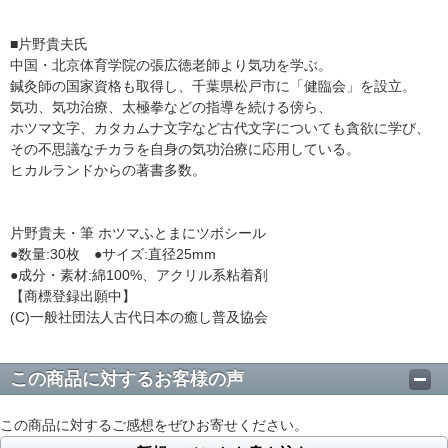
■片野貴夫氏
中国・北京体育学院の張広徳老師より気功を学ぶ。
鍼灸師の国家資格も取得し、千葉県松戸市に「健臨会」を設立。
気功、気功治療、太極拳などの指導を続ける傍ら、
ホツマ文字、カタカムナ文字など古代文字についても貪欲に学び、
その不思議なチカラを自身の気功治療に応用している。
ヒカルランドからの著書多数。
片野貴夫・筆 ホツマふとまにツボシール
●数量:30枚 ●サイズ:直径25mm
●成分・素材:綿100%、アクリル系粘着剤
【商標登録出願中】
(C)一般社団法人古代日本の癒し普及協会
この商品に対するお客様の声
この商品に対するご感想をぜひお寄せください。