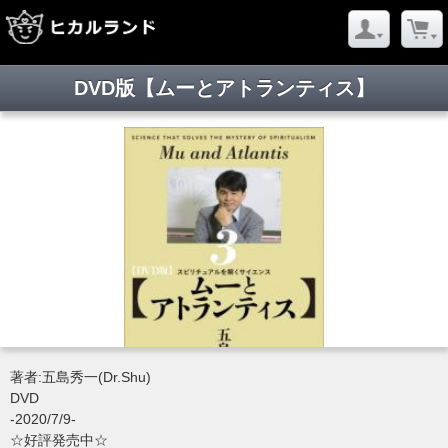
DVD版【ムーとアトランティス】
著者:五島秀一(Dr.Shu)
DVD
-2020/7/9-
☆好評発売中☆