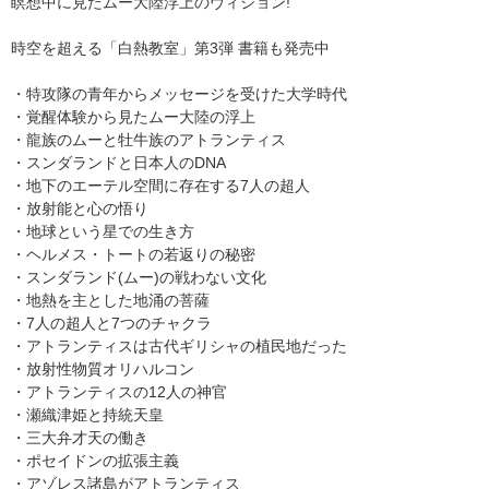
瞑想中に見たムー大陸浮上のヴィジョン!
時空を超える「白熱教室」第3弾 書籍も発売中
・特攻隊の青年からメッセージを受けた大学時代
・覚醒体験から見たムー大陸の浮上
・龍族のムーと牡牛族のアトランティス
・スンダランドと日本人のDNA
・地下のエーテル空間に存在する7人の超人
・放射能と心の悟り
・地球という星での生き方
・ヘルメス・トートの若返りの秘密
・スンダランド(ムー)の戦わない文化
・地熱を主とした地涌の菩薩
・7人の超人と7つのチャクラ
・アトランティスは古代ギリシャの植民地だった
・放射性物質オリハルコン
・アトランティスの12人の神官
・瀬織津姫と持統天皇
・三大弁才天の働き
・ポセイドンの拡張主義
・アゾレス諸島がアトランティス