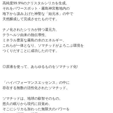
高純度99.9%のクリスタルシリカを生成。
それをパワースポット・霧島神宮敷地内の
地下から汲み上げた神聖な「始元水」の中で
天然醸成して完成させたものです。
ナノ化されたシリカが持つ還元力、
テラヘルツ由来の熱伝導性、
ミネラル豊富な霧島の水のエネルギー、
これらが一体となり、ソマチッドがよろこぶ環境を
つくりだすことに成功したのです。
◎原液を使って、あらゆるものをソマチッド化!
「ハイパフォーマンスエッセンス」の中に
存在する無数の活性化されたソマチッド。
ソマチッドは、地球の叡智そのもの。
悠久の眠りから現代に目覚め、
そこにシリカも加わった無限大のパワーを