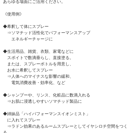
あらゆる場面にご活用ください。
《使用例》
◆希釈して体にスプレー
⇒ソマチッド活性化でパフォーマンスアップ
エネルギーチャージに
◆生活用品、雑貨、衣類、家電などに
スポイトで数滴垂らし、直接塗る。
または、スプレーボトルを用意し、
お水に希釈してスプレー
⇒人体へのマイナスな影響の緩和、
電気消費改善・効率化、など
◆シャンプーや、リンス、化粧品に数滴入れる
⇒お肌に浸透しやすいソマチッド製品に
◆姉妹品「ハイパフォーマンスイオンミスト」
に入れてスプレー
⇒ラドン効果のあるルームスプレーとしてイヤシロチ空間をつく
る