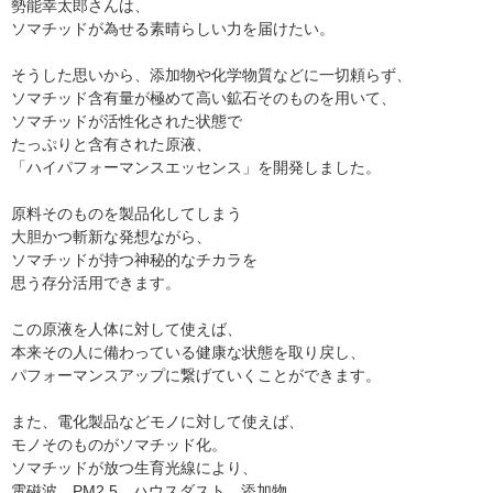
勢能幸太郎さんは、
ソマチッドが為せる素晴らしい力を届けたい。
そうした思いから、添加物や化学物質などに一切頼らず、
ソマチッド含有量が極めて高い鉱石そのものを用いて、
ソマチッドが活性化された状態で
たっぷりと含有された原液、
「ハイパフォーマンスエッセンス」を開発しました。
原料そのものを製品化してしまう
大胆かつ斬新な発想ながら、
ソマチッドが持つ神秘的なチカラを
思う存分活用できます。
この原液を人体に対して使えば、
本来その人に備わっている健康な状態を取り戻し、
パフォーマンスアップに繋げていくことができます。
また、電化製品などモノに対して使えば、
モノそのものがソマチッド化。
ソマチッドが放つ生育光線により、
電磁波、PM2.5、ハウスダスト、添加物、