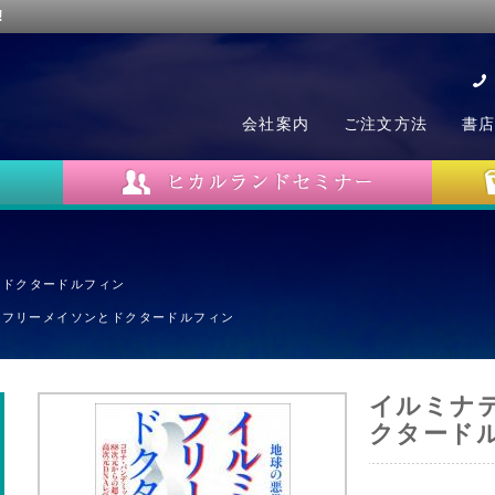
!
会社案内
ご注文方法
書
とドクタードルフィン
とフリーメイソンとドクタードルフィン
イルミナ
クタード