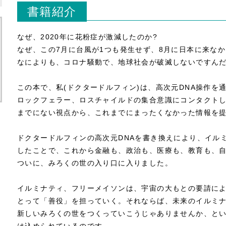
書籍紹介
なぜ、2020年に花粉症が激減したのか?
なぜ、この7月に台風が1つも発生せず、8月に日本に来なか
なによりも、コロナ騒動で、地球社会が破滅しないですんだ
この本で、私(ドクタードルフィン)は、高次元DNA操作を
ロックフェラー、ロスチャイルドの集合意識にコンタクト
までにない視点から、これまでにまったくなかった情報を提
ドクタードルフィンの高次元DNAを書き換えにより、イル
したことで、これから金融も、政治も、医療も、教育も、
ついに、みろくの世の入り口に入りました。
イルミナティ、フリーメイソンは、宇宙の大もとの要請に
とって「善役」を担っていく。それならば、未来のイルミ
新しいみろくの世をつくっていこうじゃありませんか、と