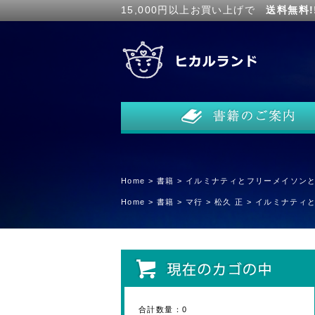
15,000円以上お買い上げで
送料無料!
Home
>
書籍
>
イルミナティとフリーメイソン
Home
>
書籍
>
マ行
>
松久 正
>
イルミナティ
合計数量：
0