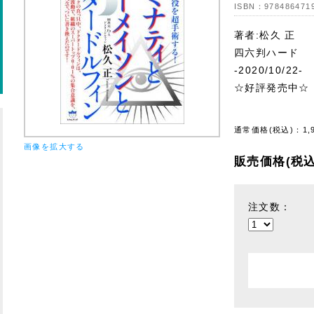
ISBN：
978486471
著者:松久 正
四六判ハード
-2020/10/22-
☆好評発売中☆
通常価格(税込)：
1,
画像を拡大する
販売価格(税込
注文数：