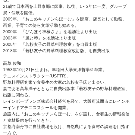
21歳で日本画を上野泰郎に師事、以後、1～2年に一度、グループ
展・個展を開催。
2009年、「おこめキッチンらぽーむ」を開店。店長として勤務。
画業、子育ての傍ら文筆活動も始める。
2000年 「びんぼう神様さま」を地湧社より出版
2003年 「風と琴」を地湧社より出版
2008年 「若杉友子の野草料理教室」を自費出版
2018年 「若杉友子の野草料理教室改訂版」を自費出版
髙草 俊和
1953年10月21日生まれ。早稲田大学東洋哲学科卒業。
テニスインストラクター(USPTR)。
野草料理研究家で食養生の大家の若杉友子氏と出会い、
妻である髙草洋子とともに自費出版本「若杉友子の野草料理教室」
出版に関わる。
レインボープランズ株式会社経営を経て、大阪府箕面市にレインボ
ーインドアテニススクールを開業。
施設内に「おこめキッチンらぽーむ」を併設し、食養生の情報発信
と食材提供を行ってきた。
京都府南丹市に自社農場を設け、自然農による食材の調達を目指す
一方で、