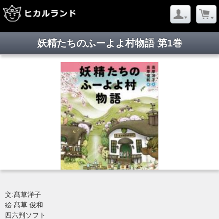
妖精たちのふーよよ村物語 第1巻
文:髙草洋子
絵:髙草 俊和
四六判ソフト