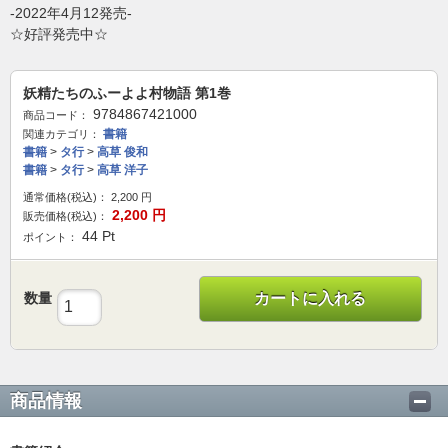
-2022年4月12発売-
☆好評発売中☆
妖精たちのふーよよ村物語 第1巻
9784867421000
商品コード：
書籍
関連カテゴリ：
書籍
>
タ行
>
高草 俊和
書籍
>
タ行
>
高草 洋子
通常価格(税込)：
2,200
円
2,200
円
販売価格(税込)：
44
Pt
ポイント：
数量
カートに入れる
商品情報