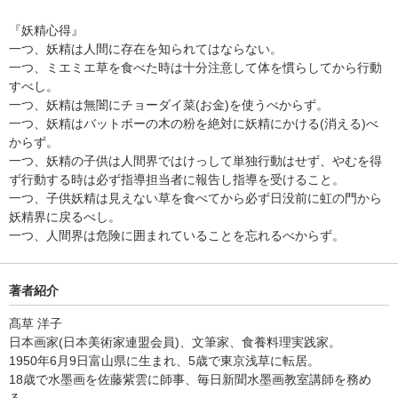
『妖精心得』
一つ、妖精は人間に存在を知られてはならない。
一つ、ミエミエ草を食べた時は十分注意して体を慣らしてから行動
すべし。
一つ、妖精は無闇にチョーダイ菜(お金)を使うべからず。
一つ、妖精はバットボーの木の粉を絶対に妖精にかける(消える)べ
からず。
一つ、妖精の子供は人間界ではけっして単独行動はせず、やむを得
ず行動する時は必ず指導担当者に報告し指導を受けること。
一つ、子供妖精は見えない草を食べてから必ず日没前に虹の門から
妖精界に戻るべし。
一つ、人間界は危険に囲まれていることを忘れるべからず。
著者紹介
髙草 洋子
日本画家(日本美術家連盟会員)、文筆家、食養料理実践家。
1950年6月9日富山県に生まれ、5歳で東京浅草に転居。
18歳で水墨画を佐藤紫雲に師事、毎日新聞水墨画教室講師を務め
る。