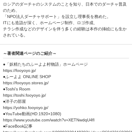
ロシアのダーチャのシステムのことを知り、日本でのダーチャ普及
のため、
「NPO法人ダーチャサポート」を設立し理事長を務めた。
ITにも造詣が深く、ホームページ制作、ロゴ作成、
チラシ作成などのデザインを伴う多くの経験は本作の挿絵にも生か
されている。
～著者関連ページのご紹介～
●「妖精たちのふーよよ村物語」ホームページ
https://fooyoyo.jp/
●ふーよよ ONLINE SHOP
https://fooyoyo.stores.jp/
●Toshi's Room
https://toshi.fooyoyo.jp/
●洋子の部屋
https://yohko.fooyoyo.jp/
●YouTube動画(HD:1920×1080)
https://www.youtube.com/watch?v=XETNwdqU4fI
●FaceBook記事