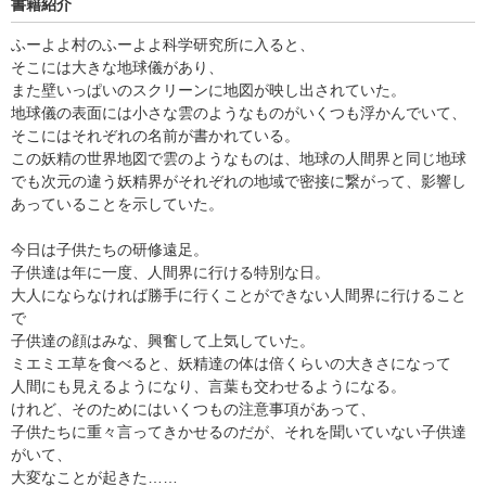
書籍紹介
ふーよよ村のふーよよ科学研究所に入ると、
そこには大きな地球儀があり、
また壁いっぱいのスクリーンに地図が映し出されていた。
地球儀の表面には小さな雲のようなものがいくつも浮かんでいて、
そこにはそれぞれの名前が書かれている。
この妖精の世界地図で雲のようなものは、地球の人間界と同じ地球
でも次元の違う妖精界がそれぞれの地域で密接に繋がって、影響し
あっていることを示していた。
今日は子供たちの研修遠足。
子供達は年に一度、人間界に行ける特別な日。
大人にならなければ勝手に行くことができない人間界に行けること
で
子供達の顔はみな、興奮して上気していた。
ミエミエ草を食べると、妖精達の体は倍くらいの大きさになって
人間にも見えるようになり、言葉も交わせるようになる。
けれど、そのためにはいくつもの注意事項があって、
子供たちに重々言ってきかせるのだが、それを聞いていない子供達
がいて、
大変なことが起きた……