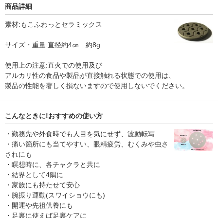
商品詳細
素材:もこふわっとセラミックス
サイズ・重量:直径約4㎝ 約8g
使用上の注意:直火での使用及び
アルカリ性の食品や製品が直接触れる状態での使用は、
製品の性能を著しく損ないますので使用しないでください。
こんなときに!おすすめの使い方
・勤務先や外食時でも人目を気にせず、波動転写
・痛い箇所にも当てやすい、眼精疲労、むくみや虫さ
されにも
・瞑想時に、各チャクラと共に
・結界として4隅に
・家族にも持たせて安心
・腕振り運動(スワイショウにも)
・開運や先祖供養にも
・足裏に使えば足裏ケアに