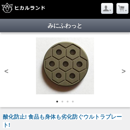
みにふわっと
<
>
酸化防止! 食品も身体も劣化防ぐウルトラプレー
ト!