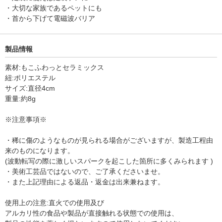
・大切な家族であるペットにも
・首から下げて電磁波バリア
製品情報
素材:もこふわっとセラミックス
紐:ポリエステル
サイズ:直径4cm
重量:約8g
※注意事項※
・稀に傷のようなものが見られる場合がございますが、製造工程由
来のものになります。
(波動転写の際に激しいスパークを起こした箇所に多くみられます )
・美術工芸品ではないので、ご了承くださいませ。
・また上記理由による返品・返金は出来兼ねます。
使用上の注意:直火での使用及び
アルカリ性の食品や製品が直接触れる状態での使用は、