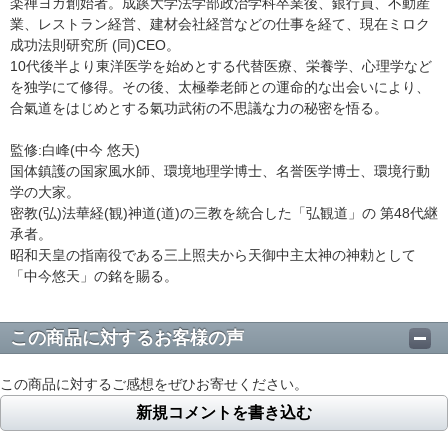
楽禅ヨガ創始者。成蹊大学法学部政治学科卒業後、銀行員、不動産
業、レストラン経営、建材会社経営などの仕事を経て、現在ミロク
成功法則研究所 (同)CEO。
10代後半より東洋医学を始めとする代替医療、栄養学、心理学など
を独学にて修得。その後、太極拳老師との運命的な出会いにより、
合氣道をはじめとする氣功武術の不思議な力の秘密を悟る。
監修:白峰(中今 悠天)
国体鎮護の国家風水師、環境地理学博士、名誉医学博士、環境行動
学の大家。
密教(弘)法華経(観)神道(道)の三教を統合した「弘観道」の 第48代継
承者。
昭和天皇の指南役である三上照夫から天御中主太神の神勅として
「中今悠天」の銘を賜る。
この商品に対するお客様の声
この商品に対するご感想をぜひお寄せください。
新規コメントを書き込む