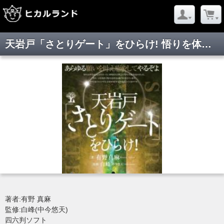
天岩戸「さとりゲート」をひらけ! 悟りを体得。
著者:有野 真麻
監修:白峰(中今悠天)
四六判ソフト