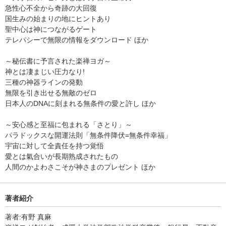
急性心不全から奇跡の大回復
国生みの始まりの地にヒントあり
聖中心は神につながるゲート
テレパシーで無限の情報をダウンロード ほか
～秘伝書に予言された楽禅ヨガ～
神とは凄まじい圧力なり!
三種の神器ラインの発動
無限を引き出せる無敵のゼロ
日本人のDNAに刻まれる無条件の愛と許し ほか
～安心感と至福に包まれる「さとり」～
パラドックスな開運法則「無条件降伏=無条件幸福」
宇宙に対して全責任を持つ覚悟
愛とは氣合いが長期熟成されたもの
人間のかよわさこそが神さまのプレゼント ほか
著者紹介
著者:有野 真麻