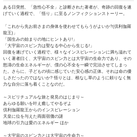
ある日突然、「急性心不全」と診断された著者が、奇跡の回復を遂
げていく過程で、「悟り」に至るノンフィクションストーリー。
「これから先お前さまの身体を使わせてもらうがよいか?(倶利伽羅
龍王)」
「国生みの始まりの地にヒントあり!」
「大宇宙のスピン力は聖なる中心から生じる!」
回復を遂げていく過程で、様々なインスピレーションに満ち溢れて
いく著者曰く、大宇宙のスピン力とは大宇宙の生命力であり、その
怒濤の生命エネルギーが、僕の心不全を一瞬で完治させてしまっ
た。さらに、子どもの頃に感じていた安心感の正体。それは命の優
しさだったのではないか? 悟りとは、根なし草のように頼りなく無
力な自分に落ち着くことなのだ。
～スピリチュアルな旅と発見のはじまり～
あらゆる願いを叶え癒してやるぞよ
倶利伽羅龍王からのインスピレーション
天皇に位を与えた両面宿儺の謎
地球の引力は愛のエネルギー ほか
～大宇宙のスピン力とは大宇宙の生命力～