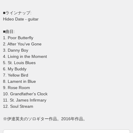
■ラインナップ:
Hideo Date - guitar
■曲目:
1. Poor Butterfly
2. After You've Gone
3. Danny Boy
4. Living in the Moment
5. St. Louis Blues
6. My Buddy
7. Yellow Bird
8. Lament in Blue
9. Rose Room
10. Grandfather's Clock
11. St. James Infirmary
12. Soul Stream
※伊達英夫のソロギター作品。2016年作品。