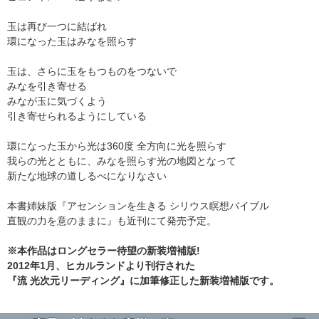
玉は再び一つに結ばれ
環になった玉はみなを照らす
玉は、さらに玉をもつものをつないで
みなを引き寄せる
みなが玉に気づくよう
引き寄せられるようにしている
環になった玉から光は360度 全方向に光を照らす
我らの光とともに、みなを照らす光の地図となって
新たな地球の道しるべになりなさい
本書姉妹版『アセンションを生きる シリウス瞑想バイブル
直観の力を意のままに』も近刊にて発売予定。
※本作品はロングセラー待望の新装増補版!
2012年1月、ヒカルランドより刊行された
『流 光次元リーディング』に加筆修正した新装増補版です。