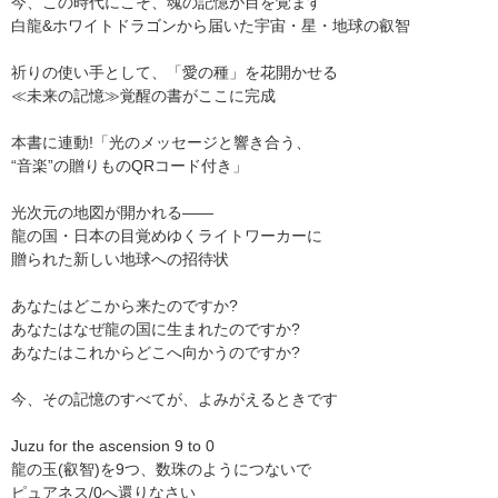
今、この時代にこそ、魂の記憶が目を覚ます
白龍&ホワイトドラゴンから届いた宇宙・星・地球の叡智
祈りの使い手として、「愛の種」を花開かせる
≪未来の記憶≫覚醒の書がここに完成
本書に連動!「光のメッセージと響き合う、
“音楽”の贈りものQRコード付き」
光次元の地図が開かれる——
龍の国・日本の目覚めゆくライトワーカーに
贈られた新しい地球への招待状
あなたはどこから来たのですか?
あなたはなぜ龍の国に生まれたのですか?
あなたはこれからどこへ向かうのですか?
今、その記憶のすべてが、よみがえるときです
Juzu for the ascension 9 to 0
龍の玉(叡智)を9つ、数珠のようにつないで
ピュアネス/0へ還りなさい