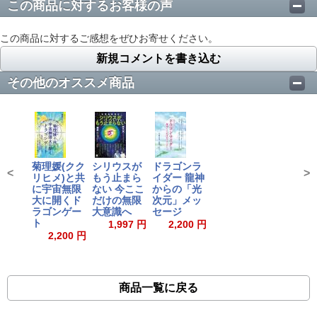
この商品に対するお客様の声
この商品に対するご感想をぜひお寄せください。
新規コメントを書き込む
その他のオススメ商品
菊理媛(クク
シリウスが
ドラゴンラ
<
>
リヒメ)と共
もう止まら
イダー 龍神
に宇宙無限
ない 今ここ
からの「光
大に開くド
だけの無限
次元」メッ
ラゴンゲー
大意識へ
セージ
ト
1,997 円
2,200 円
2,200 円
商品一覧に戻る