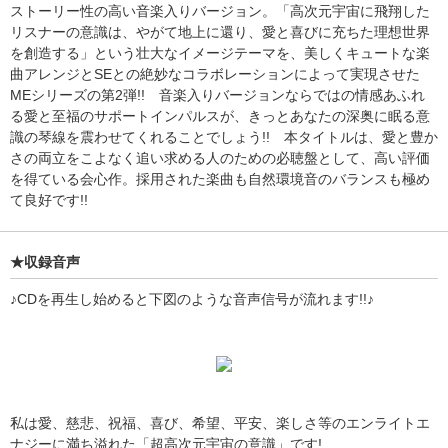
ストーリー性の高い音楽入りバージョン。「高次元宇宙に飛翔した
リスナーの意識は、やがて地上に還り、愛と喜びに充ちた理想世界
を創造する」という壮大なイメージテーマを、美しくキュートな楽
曲アレンジとSEとの絶妙なコラボレーションによって実現させた
MEシリーズの第2弾!! 音楽入りバージョンならではの情感あふれ
る愛と至福のサポートインパルスが、きっとあなたの深奥に眠る意
識の琴線を震わせてくれることでしょう!! 本タイトルは、愛と豊か
さの両立をこよなく追い求める人のための必聴盤として、高い評価
を得ている会心作。採用された楽曲も自然環境音のバランスも極め
て良好です!!
★収録音声
♪CDを再生し始めると下図のような音声信号が流れます!!♪
私は愛、慈悲、祝福、喜び、希望、平安、楽しさ等のエンライトエ
ナジーに満ち溢れた「超高次元宇宙の意識」です!