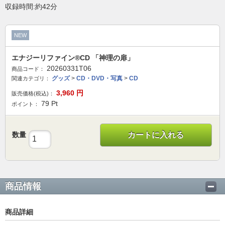
収録時間:約42分
NEW
エナジーリファイン®CD 「神理の扉」
20260331T06
商品コード：
グッズ
>
CD・DVD・写真
>
CD
関連カテゴリ：
3,960
円
販売価格(税込)：
79
Pt
ポイント：
数量
カートに入れる
商品情報
商品詳細