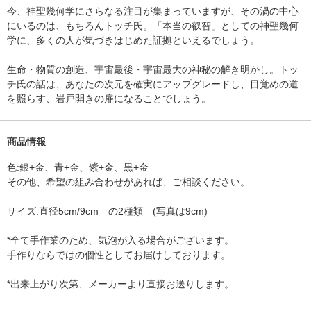
今、神聖幾何学にさらなる注目が集まっていますが、その渦の中心
にいるのは、もちろんトッチ氏。「本当の叡智」としての神聖幾何
学に、多くの人が気づきはじめた証拠といえるでしょう。
生命・物質の創造、宇宙最後・宇宙最大の神秘の解き明かし。トッ
チ氏の話は、あなたの次元を確実にアップグレードし、目覚めの道
を照らす、岩戸開きの扉になることでしょう。
商品情報
色:銀+金、青+金、紫+金、黒+金
その他、希望の組み合わせがあれば、ご相談ください。
サイズ:直径5cm/9cm の2種類 (写真は9cm)
*全て手作業のため、気泡が入る場合がございます。
手作りならではの個性としてお届けしております。
*出来上がり次第、メーカーより直接お送りします。