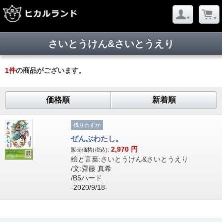
さいとうけん&さいとうえり
1
件
の商品がございます。
価格順
新着順
残りわずか
ぜんぶわたし。
2,970
円
販売価格(税込):
絵と言葉:さいとうけん&さいとうえり
/文:齋藤 真希
/B5ハード
-2020/9/18-