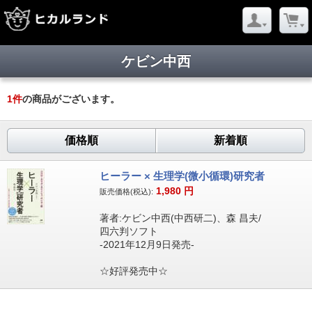
ケビン中西
1
件
の商品がございます。
価格順
新着順
ヒーラー × 生理学(微小循環)研究者
1,980
円
販売価格(税込):
著者:ケビン中西(中西研二)、森 昌夫/
四六判ソフト
-2021年12月9日発売-
☆好評発売中☆