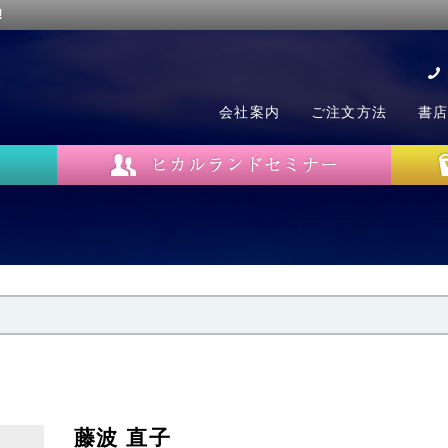
!
会社案内
ご注文方法
書
藤波 直子