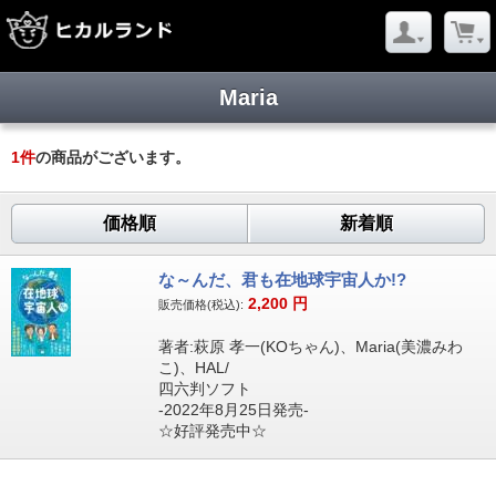
Maria
1
件
の商品がございます。
価格順
新着順
な～んだ、君も在地球宇宙人か!?
2,200
円
販売価格(税込):
著者:萩原 孝一(KOちゃん)、Maria(美濃みわ
こ)、HAL/
四六判ソフト
-2022年8月25日発売-
☆好評発売中☆