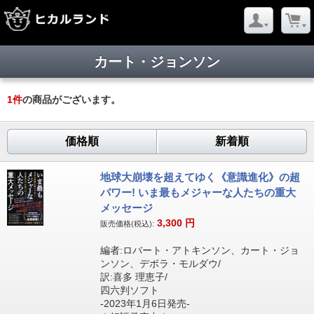
カート・ジョンソン
1
件
の商品がございます。
価格順
新着順
地球大崩壊を超えてゆく《意識進化》の超
パワー! いま最もメジャーな人たちの重大
メッセージ
3,300
円
販売価格(税込):
編者:ロバート・アトキンソン、カート・ジョ
ンソン、デボラ・モルダウ/
訳:喜多 理恵子/
四六判ソフト
-2023年1月6日発売-