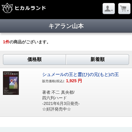
キアラン山本
1
件
の商品がございます。
価格順
新着順
シュメールの王と霊(ひ)の元(もと)の王
1,925
円
販売価格(税込):
著者:不二 真央都/
四六判ハード
-2021年6月3日発売-
☆好評発売中☆