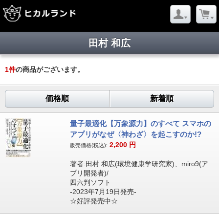
田村 和広
1
件
の商品がございます。
価格順
新着順
量子最適化【万象源力】のすべて スマホの
アプリがなぜ〈神わざ〉を起こすのか!?
2,200
円
販売価格(税込):
著者:田村 和広(環境健康学研究家)、miro9(ア
プリ開発者)/
四六判ソフト
-2023年7月19日発売-
☆好評発売中☆