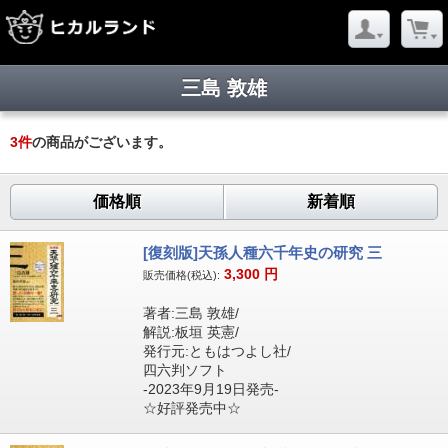
三島 敦雄
3
件
の商品がございます。
価格順
新着順
[復刻版]天孫人種六千年史の研究 三
3,300
円
販売価格(税込):
著者:三島 敦雄/
解説:板垣 英憲/
発行元:ともはつよし社/
四六判ソフト
-2023年9月19日発売-
☆好評発売中☆