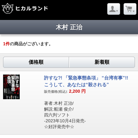
木村 正治
1
件
の商品がございます。
価格順
新着順
許すな?! 「緊急事態条項」 “台湾有事”!!
こうして、あなたは“殺される”
2,200
円
販売価格(税込):
著者:木村 正治/
解説:船瀬 俊介/
四六判ソフト
-2023年10月4日発売-
☆好評発売中☆