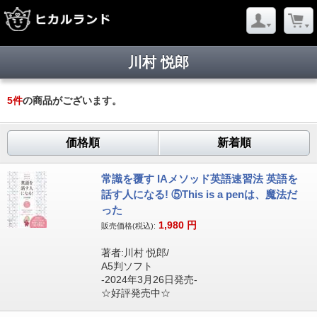
川村 悦郎
5
件
の商品がございます。
価格順
新着順
常識を覆す IAメソッド英語速習法 英語を
話す人になる! ⑤This is a penは、魔法だ
った
1,980
円
販売価格(税込):
著者:川村 悦郎/
A5判ソフト
-2024年3月26日発売-
☆好評発売中☆