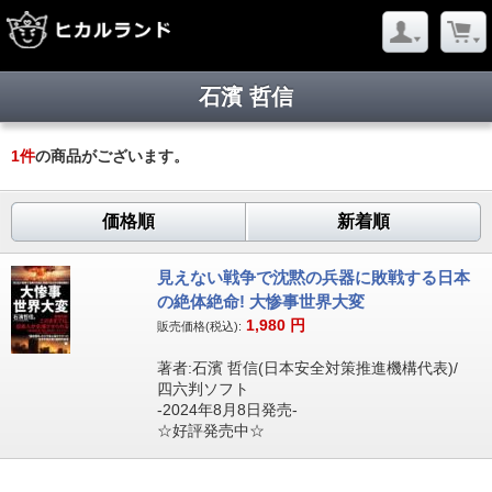
石濱 哲信
1
件
の商品がございます。
価格順
新着順
見えない戦争で沈黙の兵器に敗戦する日本
の絶体絶命! 大惨事世界大変
1,980
円
販売価格(税込):
著者:石濱 哲信(日本安全対策推進機構代表)/
四六判ソフト
-2024年8月8日発売-
☆好評発売中☆