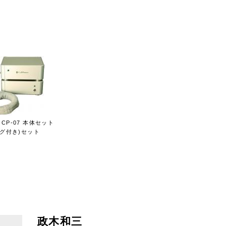
売り上げより集計
2位
CP-07 本体セット
ング付き)セット
政木和三