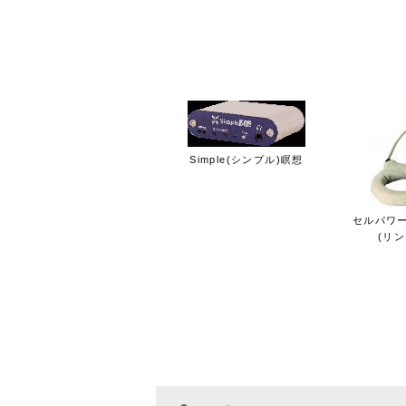
ランキング
過去60日の
1位
Simple(シンプル)瞑想
セルパワー
(リ