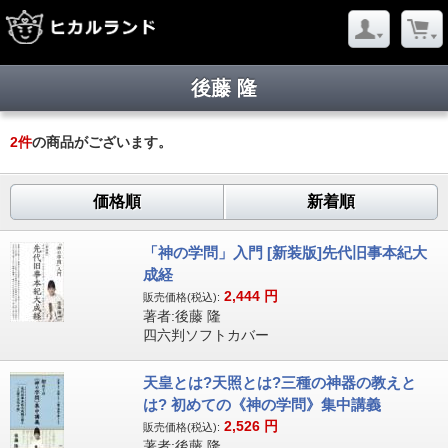
後藤 隆
2
件
の商品がございます。
価格順
新着順
「神の学問」入門 [新装版]先代旧事本紀大
成経
2,444
円
販売価格(税込):
著者:後藤 隆
四六判ソフトカバー
天皇とは?天照とは?三種の神器の教えと
は? 初めての《神の学問》集中講義
2,526
円
販売価格(税込):
著者:後藤 隆