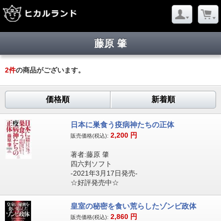
藤原 肇
2
件
の商品がございます。
価格順
新着順
日本に巣食う疫病神たちの正体
2,200
円
販売価格(税込):
著者:藤原 肇
四六判ソフト
-2021年3月17日発売-
☆好評発売中☆
皇室の秘密を食い荒らしたゾンビ政体
2,860
円
販売価格(税込):