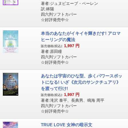
著者:ジュヌビエーブ・ベーレン
訳:林陽
四六判ソフトカバー
☆好評発売中☆
本当のあなたがイキイキ輝きだす! アロマ
ヒーリングの魔法
1,997
円
販売価格(税込):
著者:原田瞳
四六判ソフトカバー
☆好評発売中☆
あなたは宇宙のひな型、歩くパワースポッ
トになる! いざ《次元のサンクチュアリ》
を渡って行け!
1,997
円
販売価格(税込):
著者:滝沢 泰平、長典男、鳴海 周平
四六判ソフトカバー
☆好評発売中☆
TRUE LOVE 女神の暗示文