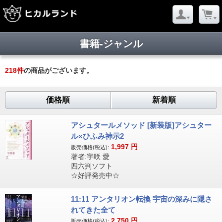
書籍-ジャンル
218
件
の商品がございます。
価格順
新着順
アシュタールメソッド [新装版]アシュター
ル×ひふみ神示2
1,997
円
販売価格(税込):
著者:宇咲 愛
四六判ソフト
☆好評発売中☆
11:11 アンタリオン転換 宇宙の深みに隠さ
れてきた全て
2,750
円
販売価格(税込):