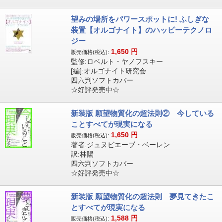
望みの場所をパワースポットに! ふしぎな
装置【オルゴナイト】のハッピーテクノロ
ジー
1,650
円
販売価格(税込):
監修:ロベルト・ヤノフスキー
[編]:オルゴナイト研究会
四六判ソフトカバー
☆好評発売中☆
新装版 願望物質化の超法則② 今している
ことすべてが現実になる
1,650
円
販売価格(税込):
著者:ジュヌビエーブ・ベーレン
訳:林陽
四六判ソフトカバー
☆好評発売中☆
新装版 願望物質化の超法則 夢見てきたこ
とすべてが現実になる
1,588
円
販売価格(税込):