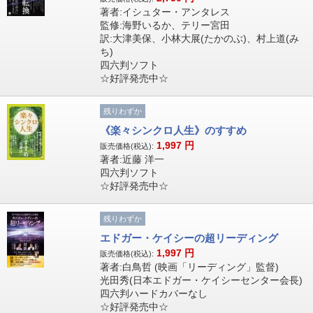
著者:イシュター・アンタレス
監修:海野いるか、テリー宮田
訳:大津美保、小林大展(たかのぶ)、村上道(み
ち)
四六判ソフト
☆好評発売中☆
残りわずか
《楽々シンクロ人生》のすすめ
1,997
円
販売価格(税込):
著者:近藤 洋一
四六判ソフト
☆好評発売中☆
残りわずか
エドガー・ケイシーの超リーディング
1,997
円
販売価格(税込):
著者:白鳥哲 (映画「リーディング」監督)
光田秀(日本エドガー・ケイシーセンター会長)
四六判ハードカバーなし
☆好評発売中☆