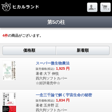
第5の柱
4
件
の商品がございます。
価格順
新着順
スーパー微生物農法
1,925
円
販売価格(税込):
著者:大下 伸悦
四六判ソフトカバー
☆好評発売中☆
一念三千論で解く宇宙生命の秘密
1,834
円
販売価格(税込):
著者:五井野 正
四六判ソフトカバー