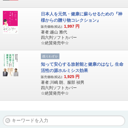
日本人を元気・健康に蘇らせるための『神
様からの贈り物コレクション』
1,997
円
販売価格(税込):
著者:越山 雅代
四六判ソフトカバー
☆絶賛発売中☆
残りわずか
知って安心する放射能と健康のはなし 生命
活性の源ホルミシス効果
1,925
円
販売価格(税込):
著者:川嶋 朗、服部 禎男
四六判ソフトカバー
☆絶賛発売中☆