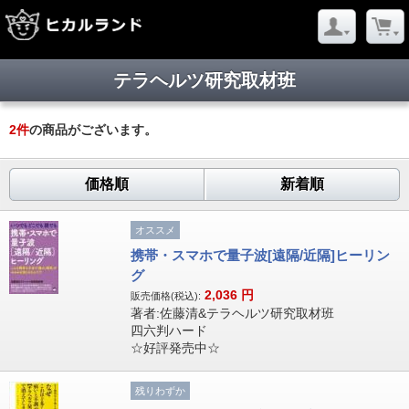
テラヘルツ研究取材班
2
件
の商品がございます。
価格順
新着順
オススメ
携帯・スマホで量子波[遠隔/近隔]ヒーリン
グ
2,036
円
販売価格(税込):
著者:佐藤清&テラヘルツ研究取材班
四六判ハード
☆好評発売中☆
残りわずか