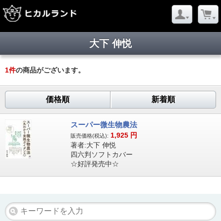
大下 伸悦
1
件
の商品がございます。
価格順
新着順
スーパー微生物農法
1,925
円
販売価格(税込):
著者:大下 伸悦
四六判ソフトカバー
☆好評発売中☆