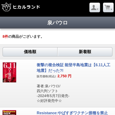
泉パウロ
8
件
の商品がございます。
価格順
新着順
衝撃の複合検証 能登半島地震は【6.11人工
地震】だった?!
2,750
円
販売価格(税込):
著者:泉パウロ/
四六判ソフト
-2024年5月7日発売-
☆好評発売中☆
Resistance:やばすぎワクチン接種を禁止