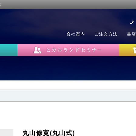
!
会社案内
ご注文方法
書
丸山修寛(丸山式)