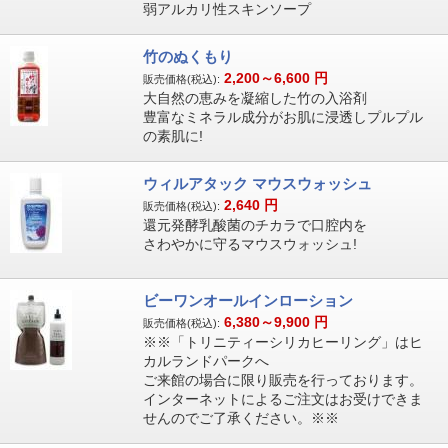
弱アルカリ性スキンソープ
竹のぬくもり
2,200～6,600
円
販売価格(税込):
大自然の恵みを凝縮した竹の入浴剤
豊富なミネラル成分がお肌に浸透しプルプル
の素肌に!
ウィルアタック マウスウォッシュ
2,640
円
販売価格(税込):
還元発酵乳酸菌のチカラで口腔内を
さわやかに守るマウスウォッシュ!
ビーワンオールインローション
6,380～9,900
円
販売価格(税込):
※※「トリニティーシリカヒーリング」はヒ
カルランドパークへ
ご来館の場合に限り販売を行っております。
インターネットによるご注文はお受けできま
せんのでご了承ください。※※