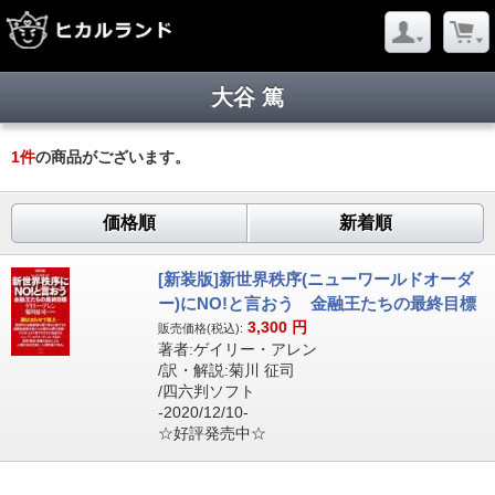
大谷 篤
1
件
の商品がございます。
価格順
新着順
[新装版]新世界秩序(ニューワールドオーダ
ー)にNO!と言おう 金融王たちの最終目標
3,300
円
販売価格(税込):
著者:ゲイリー・アレン
/訳・解説:菊川 征司
/四六判ソフト
-2020/12/10-
☆好評発売中☆