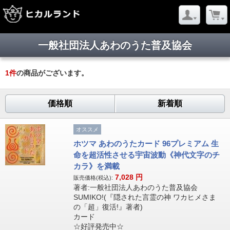
一般社団法人あわのうた普及協会
1
件
の商品がございます。
価格順
新着順
オススメ
ホツマ あわのうたカード 96プレミアム 生
命を超活性させる宇宙波動《神代文字のチ
カラ》を満載
7,028
円
販売価格(税込):
著者:一般社団法人あわのうた普及協会
SUMIKO!(『隠された言霊の神 ワカヒメさま
の「超」復活!』著者)
カード
☆好評発売中☆