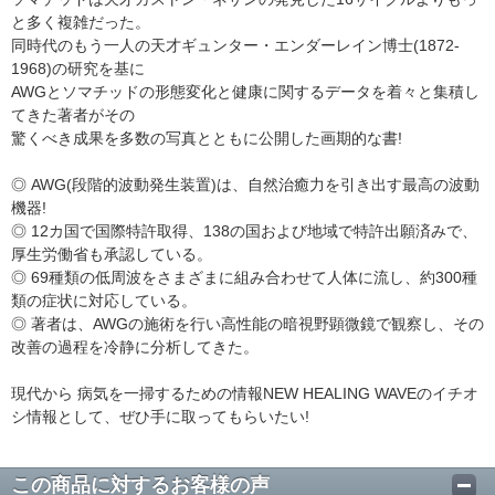
と多く複雑だった。
同時代のもう一人の天才ギュンター・エンダーレイン博士(1872-
1968)の研究を基に
AWGとソマチッドの形態変化と健康に関するデータを着々と集積し
てきた著者がその
驚くべき成果を多数の写真とともに公開した画期的な書!
◎ AWG(段階的波動発生装置)は、自然治癒力を引き出す最高の波動
機器!
◎ 12カ国で国際特許取得、138の国および地域で特許出願済みで、
厚生労働省も承認している。
◎ 69種類の低周波をさまざまに組み合わせて人体に流し、約300種
類の症状に対応している。
◎ 著者は、AWGの施術を行い高性能の暗視野顕微鏡で観察し、その
改善の過程を冷静に分析してきた。
現代から 病気を一掃するための情報NEW HEALING WAVEのイチオ
シ情報として、ぜひ手に取ってもらいたい!
この商品に対するお客様の声