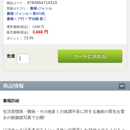
9784864714310
商品コード：
書籍-ジャンル
関連カテゴリ：
書籍-ジャンル
>
第4の柱
書籍
>
ア行
>
宇治橋 泰二
通常価格(税込)：
3,666
円
3,666
円
販売価格(税込)：
73
Pt
ポイント：
数量
カートに入れる
商品情報
書籍詳細
生活習慣病・難病・その他多くの体調不良に対する施術の変化を驚
きの顕微鏡写真で公開!
ソマチッドは天才ガストン・ネサンの発見した16サイクルよりもっ