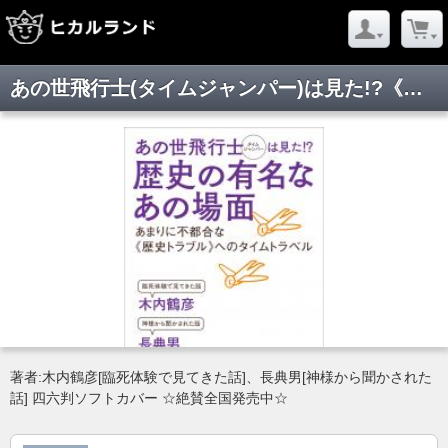
あの世飛行士(タイムジャンパー)は見た!?《歴史の有名なあの場面》
著者:木内鶴彦[臨死体験で見てきた話]、長典男[神様から聞かされた
話] 四六判ソフトカバー ☆絶賛全国発売中☆