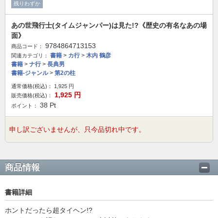
残りわずか
あの世飛行士(タイムジャンパー)は見た!?《歴史の有名なあの場
面》
9784864713153
商品コード：
書籍
>
カ行
>
木内 鶴彦
関連カテゴリ：
書籍
>
ナ行
>
長典男
書籍-ジャンル
>
第2の柱
通常価格(税込)：
1,925
円
1,925
円
販売価格(税込)：
38
Pt
ポイント：
申し訳ございませんが、只今品切れ中です。
商品情報
書籍詳細
ホントだったら超タイヘン!?