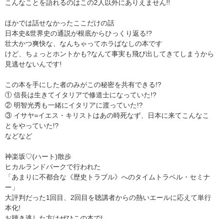
こんなことを語れるのはこの2人以外にありえません!!
ほかでは話せなかったここだけの話
日本史&世界史の通説が根底からひっくり返る!?
壮大かつ爽快な、なんちゃってホラばなしの本です
けど、ちょっとホントかも?なんて事実も飛び出してきてしまうから
見逃せないんです!
この本を手にした者のみがこの秘密を共有できる!?
① 信長は生きてイタリアで修道士になっていた!?
② 明智光秀も一緒にイタリアに渡っていた!?
③ イサヤ=イエス・キリストはあの時死なず、日本に来てこんなこ
とをやっていた!?
などなど
神楽坂♡(ハート)散歩
ヒカルランドパークで行われた
「あまりに不都合な《歴史トラブル》へのタイムトラベル・セミナ
ー」
大評判だった1回目、2回目を聴講者からの熱いエールに応えて単行
本化!
お聴き逃した方はぜひこの本で!