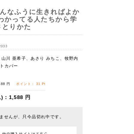
こんなふうに生きればよか
 わかってる人たちから学
さとりかた
2033
、山川 亜希子、あさり みちこ、牧野内
フトカバー
588
円
ポイント：
31
Pt
)：
1,588
円
ませんが、只今品切れ中です。