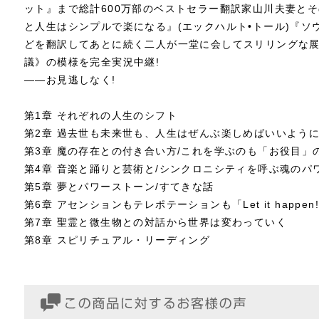
ット』まで総計600万部のベストセラー翻訳家山川夫妻と
と人生はシンプルで楽になる』(エックハルト•トール)『ソウ
どを翻訳してあとに続く二人が一堂に会してスリリングな
議》の模様を完全実況中継!
――お見逃しなく!
第1章 それぞれの人生のシフト
第2章 過去世も未来世も、人生はぜんぶ楽しめばいいように
第3章 魔の存在との付き合い方/これを学ぶのも「お役目」
第4章 音楽と踊りと芸術と/シンクロニシティを呼ぶ魂のパ
第5章 夢とパワーストーン/すてきな話
第6章 アセンションもテレポテーションも「Let it happen
第7章 聖霊と微生物との対話から世界は変わっていく
第8章 スピリチュアル・リーディング