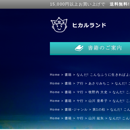
15,000円以上お買い上げで
送料無料!
Home
>
書籍
>
なんだ! こんなふうに生きれば
Home
>
書籍
>
ア行
>
あさりみちこ
>
なんだ!
Home
>
書籍
>
マ行
>
牧野内 大史
>
なんだ! 
Home
>
書籍
>
ヤ行
>
山川 亜希子
>
なんだ! 
Home
>
書籍-ジャンル
>
第1の柱
>
なんだ! 
Home
>
書籍
>
ヤ行
>
山川 紘矢
>
なんだ! こ