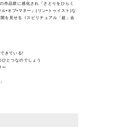
その作品群に感化され『さとりをひらく
ル•オブ•マネー』(リン•トゥイスト)な
展開を見せる《スピリチュアル「超」会
できている!
のひとつなのでしょう
ワー
!」