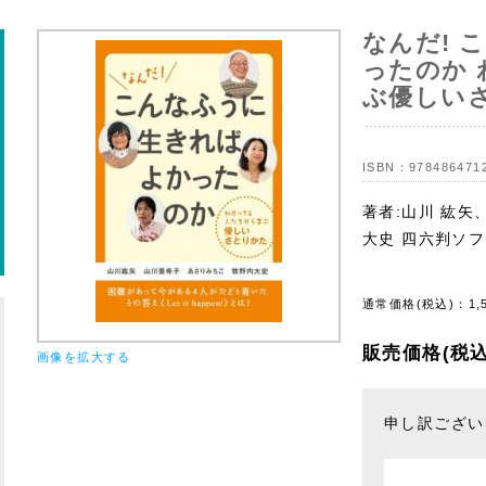
なんだ! 
ったのか
ぶ優しい
ISBN：
978486471
著者:山川 紘矢
大史 四六判ソ
通常価格(税込)：
1,
販売価格(税込
画像を拡大する
申し訳ござい