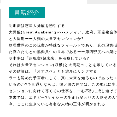
書籍紹介
明晰夢は惑星大覚醒を誘引する
大覚醒(Great Awakening)へ--メディア、政府、軍
と大周期ーー人類の大量アセンションか?
物理世界のこの現実が特殊なフィールドであり、真の現実(
た存在たちとの協働共生の世界であるーー第四密度への架け
明晰夢は「超現実/超未来」を召喚している?
それは大量アセンション(収穫)と大周期のことを示している
その結論は、『オアスペ』とも濃厚にリンクする!
ラーも認めた予言者にして、真に未来を知るものであったエ
いるのか?予言通りならば、彼と彼の仲間は、この現代に生
センションに向けて導くその仕事を、一心不乱に成し遂げて
本書では、エドガー?ケイシーの生まれ変わりの人物その人
今、ここに生きている有名な人物の正体が明かされる!