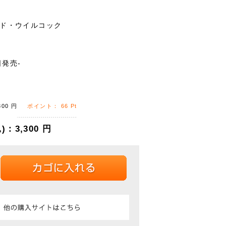
ッド・ウイルコック
日発売-
300
円
ポイント：
66
Pt
)：
3,300
円