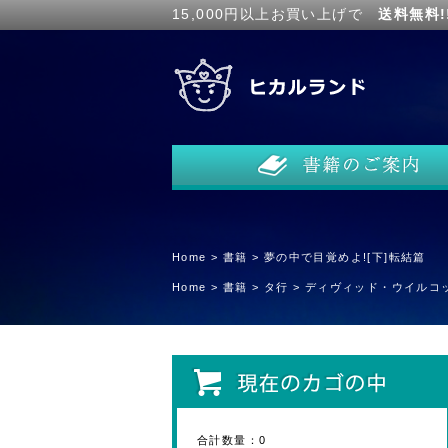
15,000円以上お買い上げで
送料無料!
Home
>
書籍
>
夢の中で目覚めよ![下]転結篇
Home
>
書籍
>
タ行
>
ディヴィッド・ウイルコ
合計数量：
0