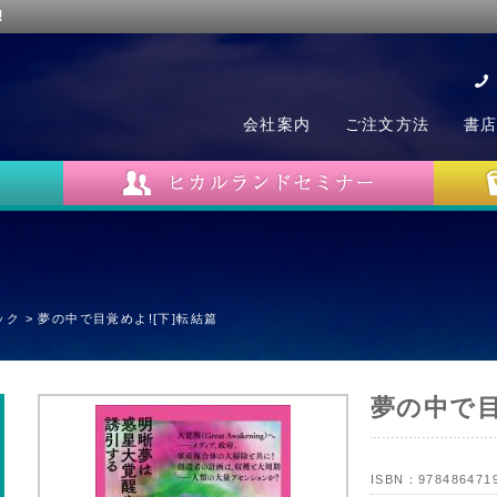
!
会社案内
ご注文方法
書
ック
>
夢の中で目覚めよ![下]転結篇
夢の中で目
ISBN：
978486471