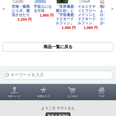
空海・龍馬
宇宙人にな
「世界遺産:
イルミナテ
地球人類
<
>
とユダ、復
る方法
屋久杉」と
ィとフリー
よ、新型
活させたり
「宇宙遺産:
メイソンと
ロナウィ
1,980 円
ドクタード
ドクタード
スを浴び
2,200 円
ルフィン」
ルフィン
さい!
1,980 円
1,980 円
1,980
商品一覧に戻る
ようこそ ゲストさん