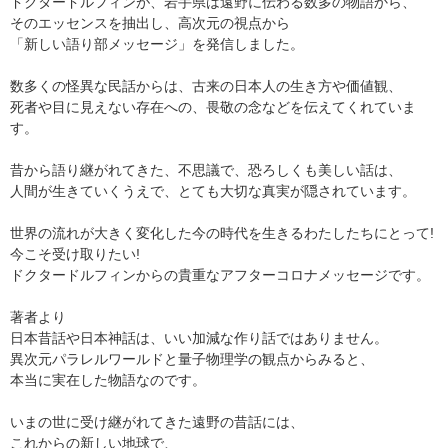
ドクタードルフィンが、岩手県は遠野に伝わる数多の物語から、
そのエッセンスを抽出し、高次元の視点から
「新しい語り部メッセージ」を発信しました。
数多くの怪異な民話からは、古来の日本人の生き方や価値観、
死者や目に見えない存在への、畏敬の念などを伝えてくれていま
す。
昔から語り継がれてきた、不思議で、恐ろしくも美しい話は、
人間が生きていくうえで、とても大切な真実が隠されています。
世界の流れが大きく変化した今の時代を生きるわたしたちにとって!
今こそ受け取りたい!
ドクタードルフィンからの貴重なアフターコロナメッセージです。
著者より
日本昔話や日本神話は、いい加減な作り話ではありません。
異次元パラレルワールドと量子物理学の観点からみると、
本当に実在した物語なのです。
いまの世に受け継がれてきた遠野の昔話には、
これからの新しい地球で、