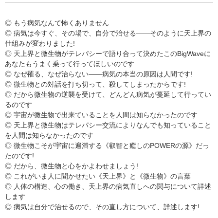
◎ もう病気なんて怖くありません
◎ 病気は今すぐ、その場で、自分で治せる――そのように天上界の
仕組みが変わりました!
◎ 天上界と微生物がテレパシーで語り合って決めたこのBigWaveに
あなたもうまく乗って行ってほしいのです
◎ なぜ罹る、なぜ治らない――病気の本当の原因は人間です!
◎ 微生物との対話を打ち切って、殺してしまったからです!
◎ だから微生物の逆襲を受けて、どんどん病気が蔓延して行ってい
るのです
◎ 宇宙が微生物で出来ていることを人間は知らなかったのです
◎ 天上界と微生物はテレパシー交流によりなんでも知っていること
を人間は知らなかったのです
◎ 微生物こそが宇宙に遍満する《叡智と癒しのPOWERの源》だっ
たのです!
◎ だから、微生物と心をかよわせましょう!
◎ これがいま人に聞かせたい《天上界》と《微生物》の言葉
◎ 人体の構造、心の働き、天上界の病気直しへの関与について詳述
します
◎ 病気は自分で治せるので、その直し方について、詳述します!