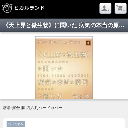
《天上界と微生物》に聞いた 病気の本当の原因と治し方
著者:河合 勝 四六判ハードカバー
残りわずか