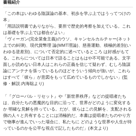
書籍紹介
「この本はいわゆる陰謀論の基本、初歩を学ぶ上ではうってつけの
本」
「用語説明書でありながら、要所で歴史的考察を加えている。これ
は基礎を学ぶ上では都合がよい」
「ヴィーガン(完全菜食主義)のウソ、キャンセルカルチャー(ネット
上での糾弾)、現代貨幣理 論(MMT理論)、慈善運動、積極的差別(い
わゆる逆差別)、について否定的に述べているところ は好感がもて
る。これらについては日本で語ることはもはや不可能である。文字
面しか読めない日本人はこれらの正義を信じて疑わず、むしろ陰謀
論にアンテナを張っているものほどそういう傾向が強いが、これら
はすべて「彼ら」が意図をもって広めているものでしかない」(監
修・解説:内海聡より)
「『グローバル・リセット』や『新世界秩序』などの提唱者たち
は、自分たちの悪魔的な目的に沿って、世界がどのように変化する
か 明確な見解を持っている。だが、彼らはこの見解を、支配される
側の人々と共有することには消極的だ。本書は提唱者たちのやり方
で物事が進んでいった場合に、私たちに どのような世界や人生が待
っているのかを公平な視点で記したものだ」(本文より)