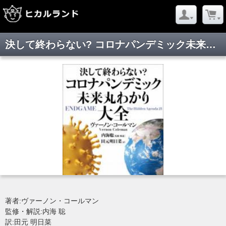
決して終わらない? コロナパンデミック未来丸わかり大全
著者:ヴァーノン・コールマン
監修・解説:内海 聡
訳:田元 明日菜