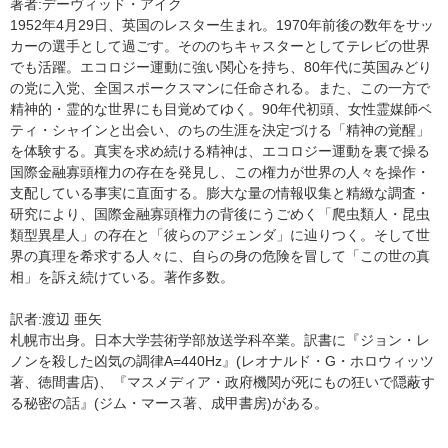
著者:デーヴィッド・アイク
1952年4月29日、英国のレスター生まれ。1970年前後の数年をサッ
カーの選手として過ごす。そののちキャスターとしてテレビの世界
でも活躍。エコロジー運動に強い関心を持ち、80年代に英国みどり
の党に入党、全国スポークスマンに任命される。また、この一方で
精神的・霊的な世界にも目覚めてゆく。90年代初頭、女性霊媒師ベ
ティ・シャインと出会い、のちの生涯を決定づける「精神の覚醒」
を体験する。真実を求め続ける精神は、エコロジー運動を裏で操る
国際金融寡頭権力の存在を発見し、この権力が世界の人々を操作・
支配している事実に直面する。膨大な量の情報収集と精緻な調査・
研究により、国際金融寡頭権力の背後にうごめく「爬虫類人・昆虫
類型異星人」の存在と「彼らのアジェンダ」に辿りつく。そして世
界の真理を希求する人々に、自らの身の危険を冒して「この世の真
相」を訴え続けている。著作多数。
訳者:渡辺 亜矢
札幌市出身。日本大学芸術学部放送学科卒業。訳書に『ジョン・レ
ノンを殺した凶気の調律A=440Hz』(レオナルド・G・ホロウィッツ
著、徳間書店)、『マスメディア・政府機関が死にもの狂いで隠蔽す
る秘密の話』(ジム・マース著、成甲書房)がある。