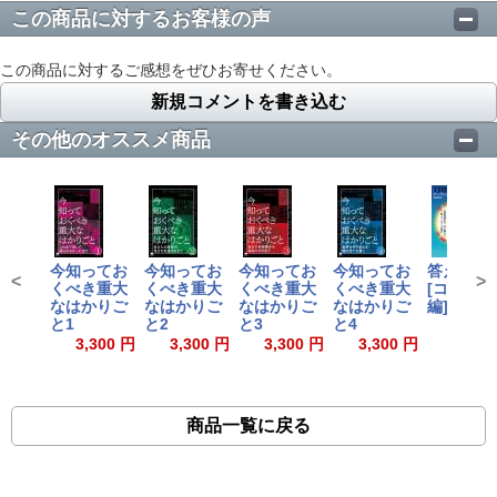
この商品に対するお客様の声
この商品に対するご感想をぜひお寄せください。
新規コメントを書き込む
その他のオススメ商品
今知ってお
今知ってお
今知ってお
今知ってお
答え 第1
<
>
くべき重大
くべき重大
くべき重大
くべき重大
[コロナ詐
なはかりご
なはかりご
なはかりご
なはかりご
編]
と1
と2
と3
と4
2,200
3,300 円
3,300 円
3,300 円
3,300 円
商品一覧に戻る