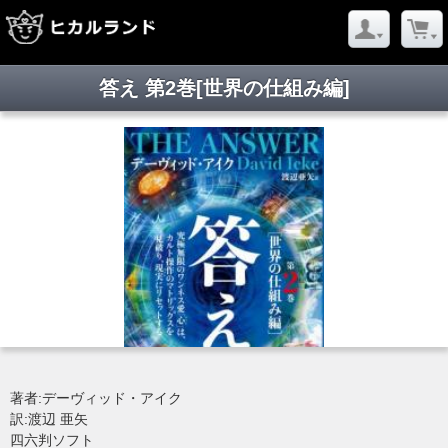
答え 第2巻[世界の仕組み編]
著者:デーヴィッド・アイク
訳:渡辺 亜矢
四六判ソフト