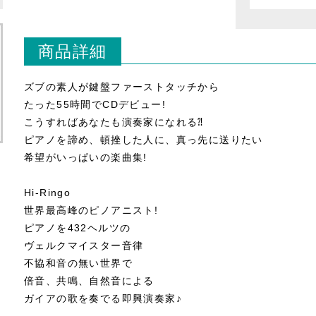
商品詳細
ズブの素人が鍵盤ファーストタッチから
たった55時間でCDデビュー!
こうすればあなたも演奏家になれる⁈
ピアノを諦め、頓挫した人に、真っ先に送りたい
希望がいっぱいの楽曲集!
Hi-Ringo
世界最高峰のピノアニスト!
ピアノを432ヘルツの
ヴェルクマイスター音律
不協和音の無い世界で
倍音、共鳴、自然音による
ガイアの歌を奏でる即興演奏家♪