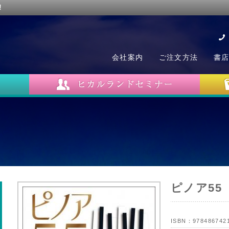
!
会社案内
ご注文方法
書
ピノア55
ISBN：
978486742