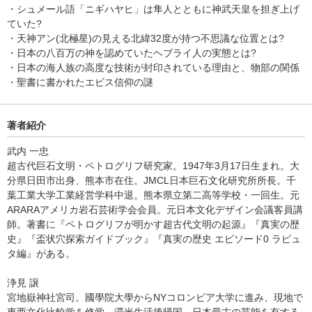
・シュメール語「ニギハヤヒ」は隼人とともに神武天皇を担ぎ上げ
ていた?
・天神アン(北極星)の見える北緯32度が持つ不思議な位置とは?
・日本の八百万の神を認めていたヘブライ人の実態とは?
・日本の海人族の高度な技術が封印されている理由と、物部の関係
・聖書に書かれたエビス信仰の謎
著者紹介
武内 一忠
超古代巨石文明・ペトログリフ研究家。1947年3月17日生まれ。大
分県日田市出身、熊本市在住。JMCL日本巨石文化研究所所長。千
葉工業大学工業経営学科中退。熊本県立第二高等学校・一回生。元
ARARAアメリカ岩石芸術学会会員。元日本文化デザイン会議客員講
師。著書に『ペトログリフが明かす超古代文明の起源』『真実の歴
史』『盃状穴探索ガイドブック』『真実の歴史 エピソード0 ラピュ
タ編』がある。
浄見 譲
宮地嶽神社宮司。國學院大學からNYコロンビア大学に進み、現地で
東西文化比較学を修学。滞米生活後帰国、日本最古の芸能を有する