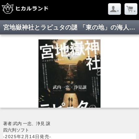
宮地嶽神社とラピュタの謎 「東の地」の海人族と世界交流
著者:武内 一忠、浄見 譲
四六判ソフト
-2025年2月14日発売-