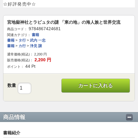
☆好評発売中☆
宮地嶽神社とラピュタの謎 「東の地」の海人族と世界交流
9784867424681
商品コード：
書籍
関連カテゴリ：
書籍
>
タ行
>
武内 一忠
書籍
>
カ行
>
浄見 譲
通常価格(税込)：
2,200
円
2,200
円
販売価格(税込)：
44
Pt
ポイント：
数量
カートに入れる
商品情報
書籍紹介