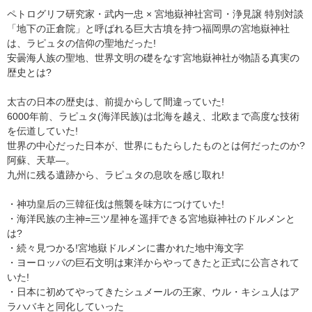
ペトログリフ研究家・武内一忠 × 宮地嶽神社宮司・浄見譲 特別対談
「地下の正倉院」と呼ばれる巨大古墳を持つ福岡県の宮地嶽神社
は、ラピュタの信仰の聖地だった!
安曇海人族の聖地、世界文明の礎をなす宮地嶽神社が物語る真実の
歴史とは?
太古の日本の歴史は、前提からして間違っていた!
6000年前、ラピュタ(海洋民族)は北海を越え、北欧まで高度な技術
を伝道していた!
世界の中心だった日本が、世界にもたらしたものとは何だったのか?
阿蘇、天草―。
九州に残る遺跡から、ラピュタの息吹を感じ取れ!
・神功皇后の三韓征伐は熊襲を味方につけていた!
・海洋民族の主神=三ツ星神を遥拝できる宮地嶽神社のドルメンと
は?
・続々見つかる!宮地嶽ドルメンに書かれた地中海文字
・ヨーロッパの巨石文明は東洋からやってきたと正式に公言されて
いた!
・日本に初めてやってきたシュメールの王家、ウル・キシュ人はア
ラハバキと同化していった