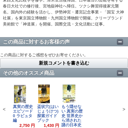
春日大社での修行後、宮地嶽神社へ帰任。ツクシ舞習得後家元襲
名。国内外の経験を活かし、伊勢神宮・遷宮記念事業・「国宝 大神
社展」を東京国立博物館・九州国立博物館で開催。クリーブランド
美術館で「神道展」を開催。国際交流・文化活動に従事。
この商品に対するお客様の声
この商品に対するご感想をぜひお寄せください。
新規コメントを書き込む
その他のオススメ商品
真実の歴史
盃状穴(はい
もう隠せな
<
>
エピソード
じょうけつ)
い 真実の歴
0 ラピュタ
探索ガイド
史 世界史か
編
ブック
ら消された
謎の日本史
2,750 円
1,430 円