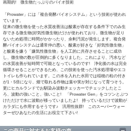
画期的! 微生物たっぷりのバイオ技術
「Prowater」には「複合発酵バイオシステム」という技術が使われ
ています。
従来の微生物を使った水質改善法は酸素が存在する条件下でのみ生
存できる微生物(好気性微生物)だけが使われており、微生物が足り
ないため処理に時間がかかったり、余剰汚泥が発生します。複合発
酵バイオシステムは通常仲の悪い、酸素が好きな「好気性微生物」
と酸素を嫌う「嫌気性微生物」を人工的に共存させることに成功
し、微生物の数が圧倒的に多くなりました。これにより、汚水など
の水質改善が短時間で可能となっているのです! 浄化後の水は完全
循環させることができるため、この技術を使った汚水処理場やエコ
トイレも作られています。この水を入れた水田では稲穂の粒の付き
が1・5倍になり、畑で取れる作物は葉や実が対になって育つそう。
更にヒカルランドでお馴染み波動チェッカーでチェックしたとこ
ろ、波動の強いこと、強いこと! 「Prowater Gen」をコツンとぶつ
けただけで水に波動が移っていましたよ! 持っているだけで波動が
カラダにも作用するそうです♪ 汎用性抜群! このスーパーウォー
ターぜひあなたの生活にお役立て下さい!
この商品に対するお客様の声