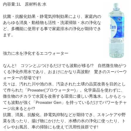
内容量:1L 原材料名:水
抗菌・抗酸化効果・静電気抑制効果により、家庭内の
あらゆる消臭・動植物も活性・洗濯掃除・水の浄化な
ど、多機能に使用する事で家庭排水の浄化が期待でき
ます。
強力に水を浄化するエコウォーター
なんと! コツンとぶつけるだけでも波動が移る!? 自然微生物がつ
くる浄化作用水であり、おまけにかなり高波動! 驚きのスーパーウ
ォーターの登場です!
元々は、汚れた川や池の水、汚染された土壌の品質改善を目的とし
て作られた「Prowater(プロウォーター)」。化学薬品を使わずに、
微生物のチカラで水質を改善する環境に優しい秀逸水。しかもとっ
ても波動が強く「Prowater Gen」を持っているだけでパワーをチャ
ージ出来るとか!?
抗菌、消臭、抗酸化、静電気抑制などが期待でき、スキンケアや野
菜を洗ったり、揚げ物にかけたり、水槽の水の浄化に使ったり、ト
イレやお風呂、車の掃除にも使えて汎用性抜群です!