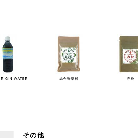
売り上げより集計
2位
3位
4位
RIGIN WATER
総合野草粉
赤松
その他