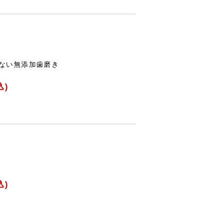
たない無添加歯磨き
込)
込)