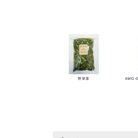
ランキング
過去60日の
1位
野草茶
AWG O