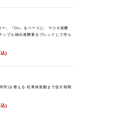
ター。『On』をベースに、マコモ発酵
イナップル抽出液酵素をブレンドして作ら
込)
何学)を整える 松果体覚醒まで促す画期
込)