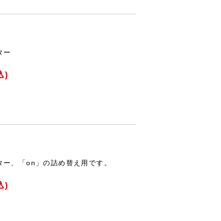
ーター
込)
ター、「on」の詰め替え用です。
込)