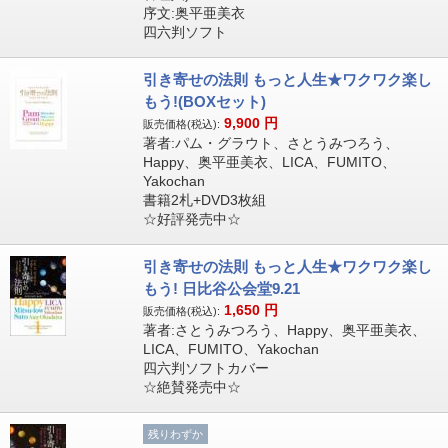
序文:奥平亜美衣
四六判ソフト
引き寄せの法則 もっと人生★ワクワク楽し
もう!(BOXセット)
9,900
円
販売価格(税込):
著者:パム・グラウト、さとうみつろう、
Happy、奥平亜美衣、LICA、FUMITO、
Yakochan
書籍2札+DVD3枚組
☆好評発売中☆
引き寄せの法則 もっと人生★ワクワク楽し
もう! 日比谷公会堂9.21
1,650
円
販売価格(税込):
著者:さとうみつろう、Happy、奥平亜美衣、
LICA、FUMITO、Yakochan
四六判ソフトカバー
☆絶賛発売中☆
残りわずか