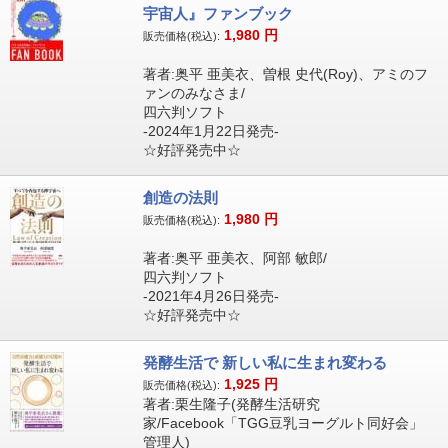
宇宙人』ファンブック
1,980
円
販売価格(税込):
著者:奥平 亜美衣、曽根 史代(Roy)、アミのフ
ァンのみなさま/
四六判ソフト
-2024年1月22日発売-
☆好評発売中☆
創造の法則
1,980
円
販売価格(税込):
著者:奥平 亜美衣、阿部 敏郎/
四六判ソフト
-2021年4月26日発売-
☆好評発売中☆
発酵生活で 新しい私に生まれ変わる
1,925
円
販売価格(税込):
著者:栗生隆子(発酵生活研究
家/Facebook「TGG豆乳ヨーグルト同好会」
管理人)