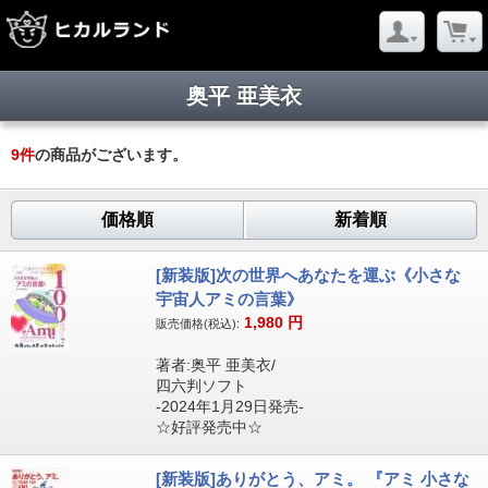
奥平 亜美衣
9
件
の商品がございます。
価格順
新着順
[新装版]次の世界へあなたを運ぶ《小さな
宇宙人アミの言葉》
1,980
円
販売価格(税込):
著者:奥平 亜美衣/
四六判ソフト
-2024年1月29日発売-
☆好評発売中☆
[新装版]ありがとう、アミ。 『アミ 小さな